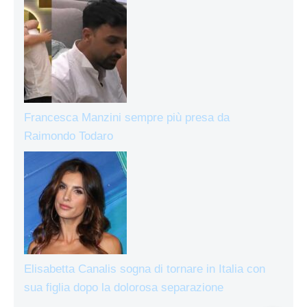
Francesca Manzini sempre più presa da
Raimondo Todaro
Elisabetta Canalis sogna di tornare in Italia con
sua figlia dopo la dolorosa separazione