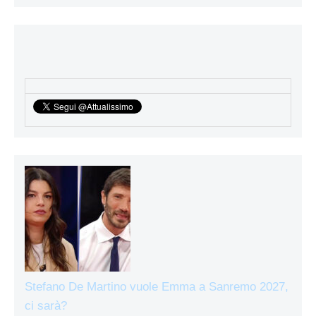
Stefano De Martino vuole Emma a Sanremo 2027,
ci sarà?