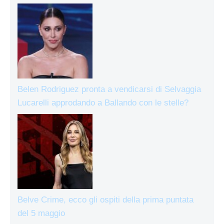
Belen Rodriguez pronta a vendicarsi di Selvaggia
Lucarelli approdando a Ballando con le stelle?
Belve Crime, ecco gli ospiti della prima puntata
del 5 maggio