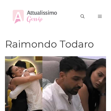
Vai
al
MEN
contenuto
Raimondo Todaro