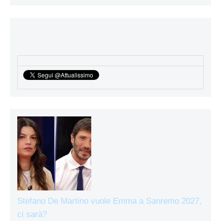
Stefano De Martino vuole Emma a Sanremo 2027,
ci sarà?