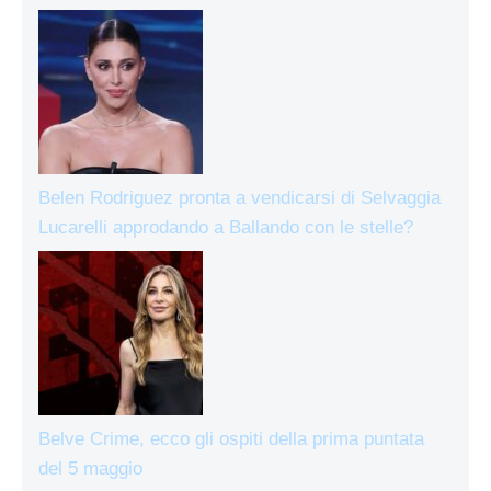
Belen Rodriguez pronta a vendicarsi di Selvaggia
Lucarelli approdando a Ballando con le stelle?
Belve Crime, ecco gli ospiti della prima puntata
del 5 maggio