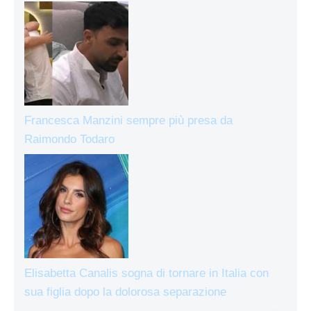
Francesca Manzini sempre più presa da
Raimondo Todaro
Elisabetta Canalis sogna di tornare in Italia con
sua figlia dopo la dolorosa separazione