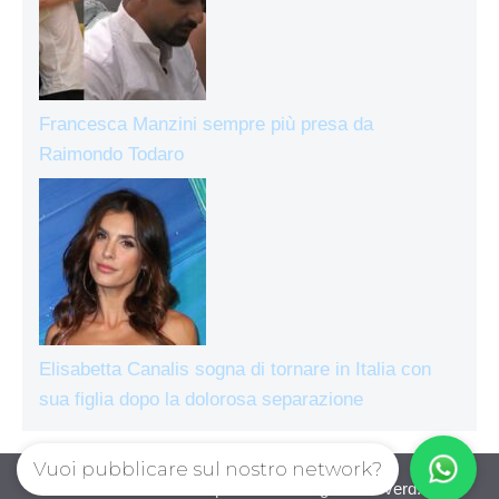
Francesca Manzini sempre più presa da
Raimondo Todaro
Elisabetta Canalis sogna di tornare in Italia con
sua figlia dopo la dolorosa separazione
Vuoi pubblicare sul nostro network?
Attualissimo Gossip © 2026. All right reserverd.