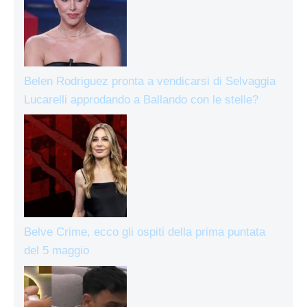
Belen Rodriguez pronta a vendicarsi di Selvaggia
Lucarelli approdando a Ballando con le stelle?
Belve Crime, ecco gli ospiti della prima puntata
del 5 maggio