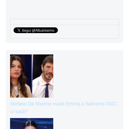
Stefano De Martino vuole Emma a Sanremo 2027,
ci sarà?