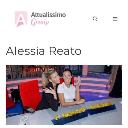
Vai
al
MEN
contenuto
Alessia Reato