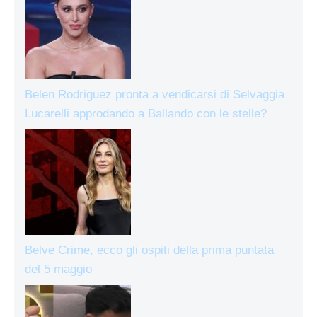
Belen Rodriguez pronta a vendicarsi di Selvaggia
Lucarelli approdando a Ballando con le stelle?
Belve Crime, ecco gli ospiti della prima puntata
del 5 maggio