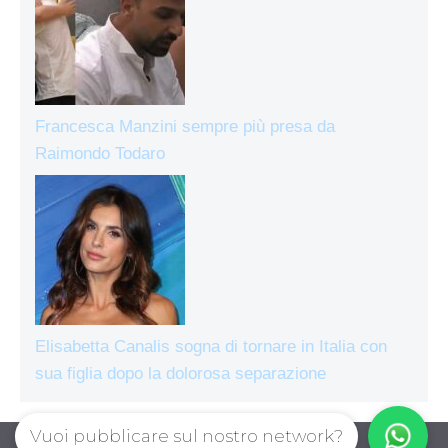
Francesca Manzini sempre più presa da
Raimondo Todaro
Elisabetta Canalis sogna di tornare in Italia con
sua figlia dopo la dolorosa separazione
Vuoi pubblicare sul nostro network?