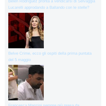
Belen Rodriguez pronta a vendicarsi di Selvaggia
Lucarelli approdando a Ballando con le stelle?
Belve Crime, ecco gli ospiti della prima puntata
del 5 maggio
Francesca Manzini sempre più presa da