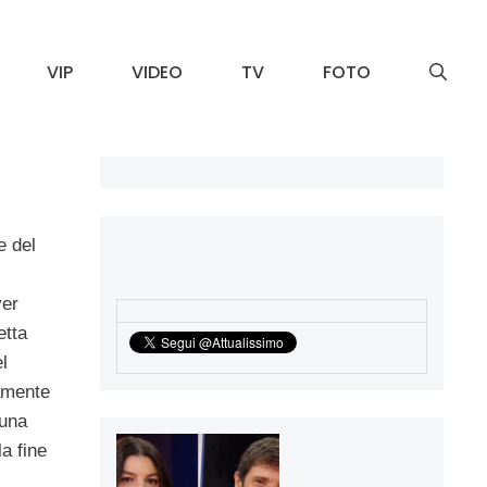
VIP
VIDEO
TV
FOTO
e del
ver
etta
l
camente
suna
la fine