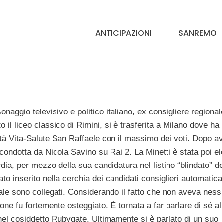
ANTICIPAZIONI
SANREMO
naggio televisivo e politico italiano, ex consigliere regional
 il liceo classico di Rimini, si è trasferita a Milano dove ha
ità Vita-Salute San Raffaele con il massimo dei voti. Dopo a
condotta da Nicola Savino su Rai 2. La Minetti è stata poi el
rdia, per mezzo della sua candidatura nel listino “blindato” de
o inserito nella cerchia dei candidati consiglieri automati
quale sono collegati. Considerando il fatto che non aveva nes
one fu fortemente osteggiato. È tornata a far parlare di sé al
nel cosiddetto Rubygate. Ultimamente si è parlato di un suo