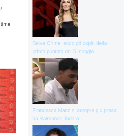
o
ltime
Belve Crime, ecco gli ospiti della
prima puntata del 5 maggio
Francesca Manzini sempre più presa
da Raimondo Todaro