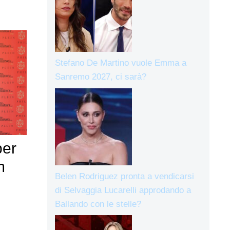
Stefano De Martino vuole Emma a
Sanremo 2027, ci sarà?
per
m
Belen Rodriguez pronta a vendicarsi
di Selvaggia Lucarelli approdando a
Ballando con le stelle?