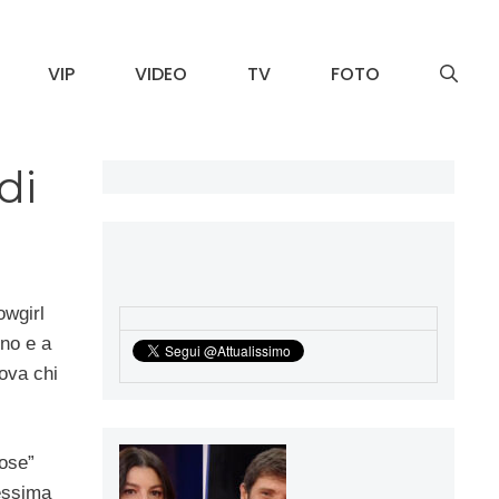
VIP
VIDEO
TV
FOTO
di
owgirl
rno e a
ova chi
nose”
pessima