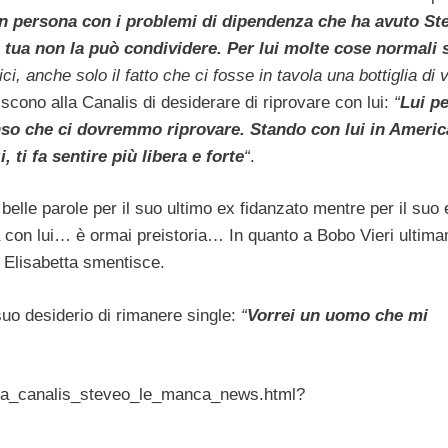
un persona con i problemi di dipendenza che ha avuto St
la tua non la può condividere. Per lui molte cose normali
i, anche solo il fatto che ci fosse in tavola una bottiglia di 
cono alla Canalis di desiderare di riprovare con lui:
“
Lui p
nso che ci dovremmo riprovare. Stando con lui in Americ
 ti fa sentire più libera e forte
“
.
e belle parole per il suo ultimo ex fidanzato mentre per il suo 
a con lui… è ormai preistoria… In quanto a Bobo Vieri ultima
 Elisabetta smentisce.
 suo desiderio di rimanere single:
“
Vorrei un uomo che mi
etta_canalis_steveo_le_manca_news.html?