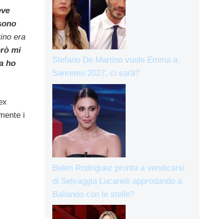
eve
 sono
vino era
erò mi
Stefano De Martino vuole Emma a
a ho
Sanremo 2027, ci sarà?
ex
mente i
Belen Rodriguez pronta a vendicarsi
di Selvaggia Lucarelli approdando a
Ballando con le stelle?