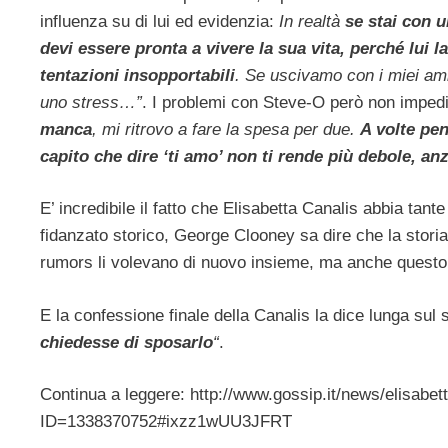
influenza su di lui ed evidenzia:
In realtà
se stai con 
devi essere pronta a vivere la sua vita, perché lui 
tentazioni insopportabili
. Se uscivamo con i miei amic
uno stress…”
. I problemi con Steve-O però non impedis
manca
, mi ritrovo a fare la spesa per due.
A volte pe
capito che dire ‘ti amo’ non ti rende più debole, anzi,
E’ incredibile il fatto che Elisabetta Canalis abbia tant
fidanzato storico, George Clooney sa dire che la stori
rumors li volevano di nuovo insieme, ma anche questo
E la confessione finale della Canalis la dice lunga sul
chiedesse di sposarlo
“
.
Continua a leggere: http://www.gossip.it/news/elisab
ID=1338370752#ixzz1wUU3JFRT