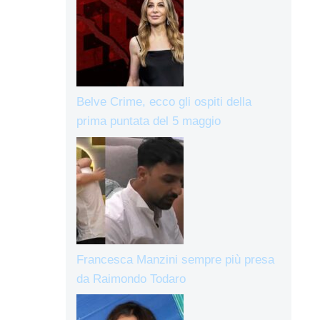
Belve Crime, ecco gli ospiti della
prima puntata del 5 maggio
Francesca Manzini sempre più presa
da Raimondo Todaro