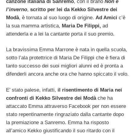
canzone italiana di Sanremo
, con il brano
Non è
l’inverno
,
scritto per lei da Kekko Silvestre dei
Modà
, è tornata al suo luogo di origine.
Ad Amici
c’è
la sua mamma artistica,
Maria De Filippi,
ad
attenderla e a lei la cantante porta il suo premio.
La bravissima Emma Marrone è nata in quella scuola,
sotto l’ala protettrice di Maria De Filippi che è fiera di
tanto successo dei suoi migliori alunni ed è pronta a
difenderli ancora anche ora che hanno spiccato il volo.
E’ stato palese, infatti,
il risentimento di Maria nei
confronti di Kekko Silvestre dei Modà
che ha
attaccato Emma attraverso Facebook per non essere
stato repentinamente ringraziato dalla cantante dopo
la premiazione a Sanremo. Emma ha risposto
all’amico Kekko giustificando il suo ritardo con il