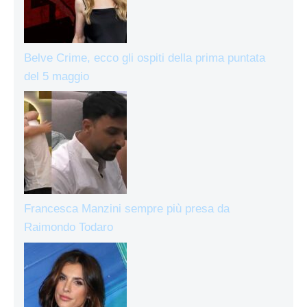
Belve Crime, ecco gli ospiti della prima puntata
del 5 maggio
Francesca Manzini sempre più presa da
Raimondo Todaro