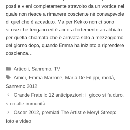
posti e vieni completamente stravolto da un vortice nel
quale non riesce a rimanere cosciente né consapevole
di quel che è accaduto. Ma per Kekko non ci sono
scuse che tengano ed è ancora fortemente arrabbiato
per quella chiamata che è arrivata solo a mezzogiorno
del giorno dopo, quando Emma ha iniziato a riprendere
coscienza…
Categorie
Articoli
,
Sanremo
,
TV
Tag
Amici
,
Emma Marrone
,
Maria De Filippi
,
modà
,
Sanremo 2012
Grande Fratello 12 anticipazioni: il gioco si fa duro,
stop alle immunità
Oscar 2012, premiati The Artist e Meryl Streep:
foto e video