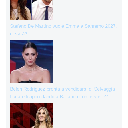
Stefano De Martino vuole Emma a Sanremo 2027,
ci sarà?
Belen Rodriguez pronta a vendicarsi di Selvaggia
Lucarelli approdando a Ballando con le stelle?