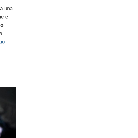
ia una
ue e
co
a
suo