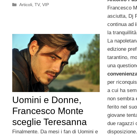
Categorie
Articoli
,
TV
,
VIP
Francesco M
asciutta, Dj 
continua ad
la tranquilli
La napoletan
edizione pre
tarantino, m
una question
convenienz
per riconquis
a cui ha sem
Uomini e Donne,
non sembra e
ferito nel su
Francesco Monte
giovane tenta
sceglie Teresanna
due ragazzi c
Finalmente. Da mesi i fan di Uomini e
disposizione