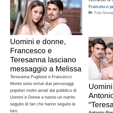
Francesco pe
Categorie
Foto Gossi
Uomini e donne,
Francesco e
Teresanna lasciano
messaggio a Melissa
Teresanna Pugliese e Francesco
Monte sono ormai due personaggi
Uomini
popolari molto amati dal pubblico di
Antonio
Uomini e Donne e hanno un nutrito
“Teres
seguito di fan che hanno seguito le
loro
Antonio Pas