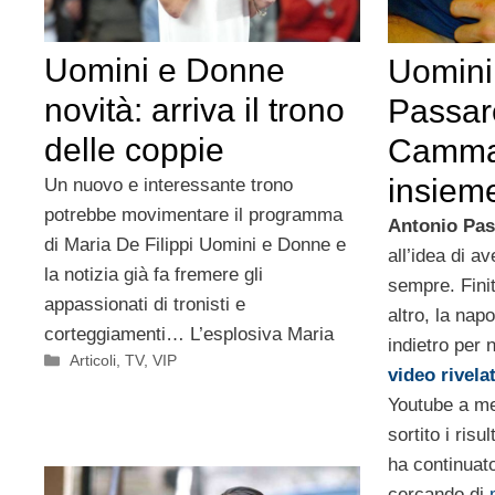
Uomini e Donne
Uomini
novità: arriva il trono
Passare
delle coppie
Cammar
insieme
Un nuovo e interessante trono
potrebbe movimentare il programma
Antonio Pas
di Maria De Filippi Uomini e Donne e
all’idea di a
la notizia già fa fremere gli
sempre. Finit
appassionati di tronisti e
altro, la nap
corteggiamenti… L’esplosiva Maria
indietro per 
Categorie
Articoli
,
TV
,
VIP
video rivela
Youtube a me
sortito i risul
ha continuat
cercando di