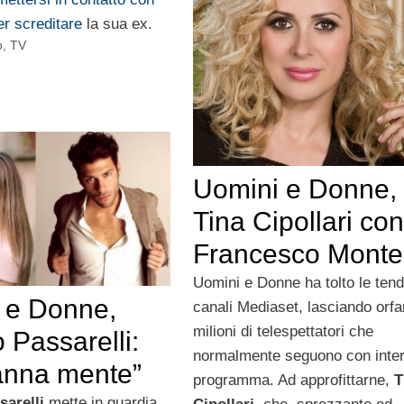
r screditare
la sua ex.
p
,
TV
Uomini e Donne,
Tina Cipollari con
Francesco Monte
Uomini e Donne ha tolto le tend
 e Donne,
canali Mediaset, lasciando orfa
milioni di telespettatori che
 Passarelli:
normalmente seguono con inter
anna mente”
programma. Ad approfittarne,
T
sarelli
mette in guardia