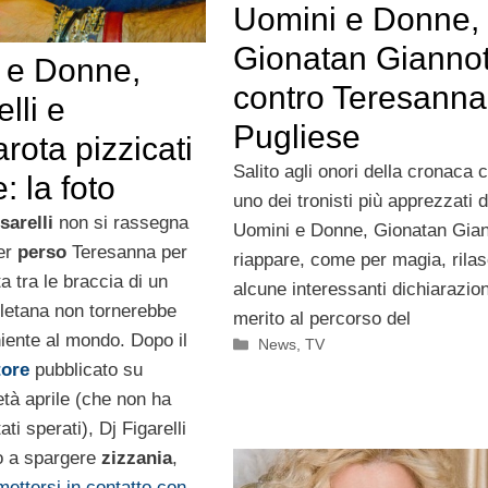
Uomini e Donne,
Gionatan Giannot
 e Donne,
contro Teresanna
lli e
Pugliese
ota pizzicati
Salito agli onori della cronaca
: la foto
uno dei tronisti più apprezzati d
sarelli
non si rassegna
Uomini e Donne, Gionatan Gian
ver
perso
Teresanna per
riappare, come per magia, rila
a tra le braccia di un
alcune interessanti dichiarazion
oletana non tornerebbe
merito al percorso del
niente al mondo. Dopo il
Categorie
News
,
TV
tore
pubblicato su
tà aprile (che non ha
tati sperati), Dj Figarelli
o a spargere
zizzania
,
mettersi in contatto con