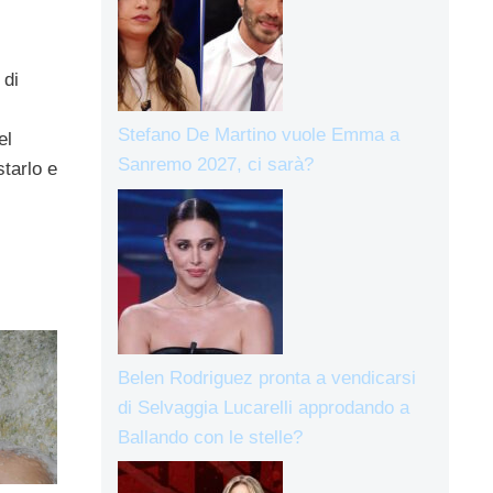
 di
Stefano De Martino vuole Emma a
el
Sanremo 2027, ci sarà?
tarlo e
Belen Rodriguez pronta a vendicarsi
di Selvaggia Lucarelli approdando a
Ballando con le stelle?