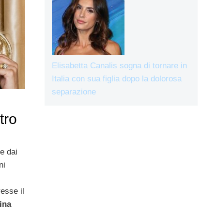
Elisabetta Canalis sogna di tornare in
Italia con sua figlia dopo la dolorosa
separazione
tro
e dai
ni
esse il
ina