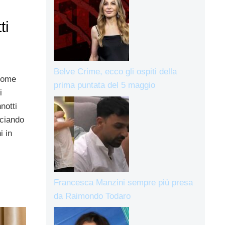
ti
Belve Crime, ecco gli ospiti della
 come
prima puntata del 5 maggio
i
notti
sciando
i in
Francesca Manzini sempre più presa
da Raimondo Todaro