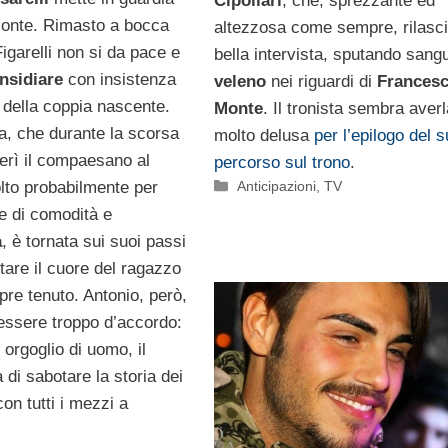
Cipollari
, che, sprezzante ed
onte. Rimasto a bocca
altezzosa come sempre, rilasc
Figarelli non si da pace e
bella intervista, sputando sang
insidiare
con insistenza
veleno
nei riguardi di
Frances
tà della coppia nascente.
Monte
. Il tronista sembra averl
a, che durante la scorsa
molto delusa
per l’epilogo del 
ferì il compaesano al
percorso sul trono
.
Categorie
Anticipazioni
,
TV
olto probabilmente per
e di comodità e
a
, è tornata sui suoi passi
tare il cuore del ragazzo
pre tenuto. Antonio, però,
ssere troppo d’accordo:
o orgoglio di uomo, il
 di sabotare la storia dei
on tutti i mezzi a
.