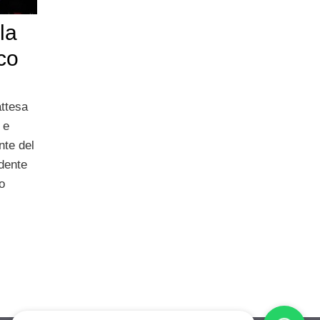
la
co
attesa
 e
nte del
edente
o