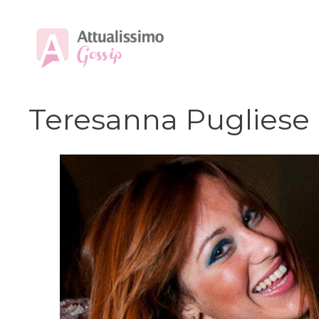
Vai
al
contenuto
Teresanna Pugliese