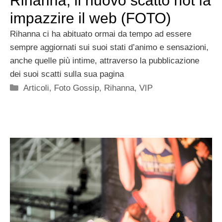
Rihanna, il nuovo scatto hot fa
impazzire il web (FOTO)
Rihanna ci ha abituato ormai da tempo ad essere
sempre aggiornati sui suoi stati d’animo e sensazioni,
anche quelle più intime, attraverso la pubblicazione
dei suoi scatti sulla sua pagina
Categorie
Articoli
,
Foto Gossip
,
Rihanna
,
VIP