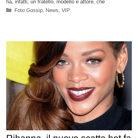
ha, infatti, un fratello, modello e attore, che
Categorie
Foto Gossip
,
News
,
VIP