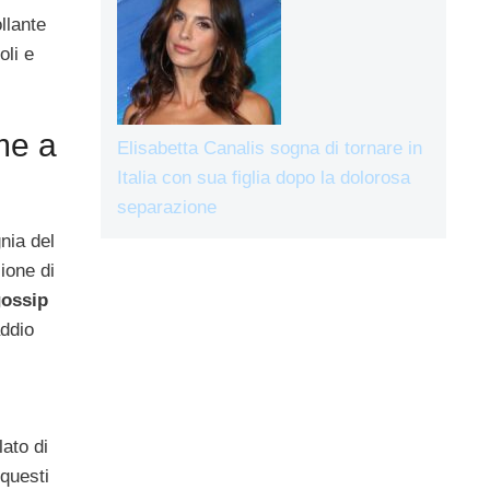
llante
oli e
me a
Elisabetta Canalis sogna di tornare in
Italia con sua figlia dopo la dolorosa
separazione
nia del
ione di
ossip
addio
lato di
 questi