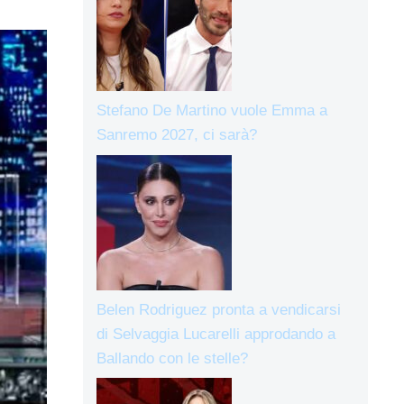
Stefano De Martino vuole Emma a
Sanremo 2027, ci sarà?
Belen Rodriguez pronta a vendicarsi
di Selvaggia Lucarelli approdando a
Ballando con le stelle?