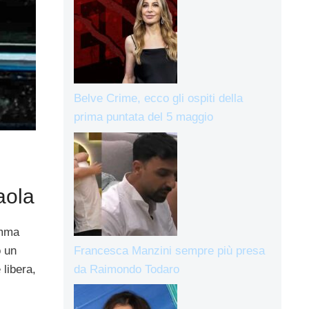
Belve Crime, ecco gli ospiti della
prima puntata del 5 maggio
aola
omma
Francesca Manzini sempre più presa
o un
da Raimondo Todaro
libera,