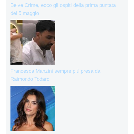
Belve Crime, ecco gli ospiti della prima puntata
del 5 maggio
Francesca Manzini sempre più presa da
Raimondo Todaro