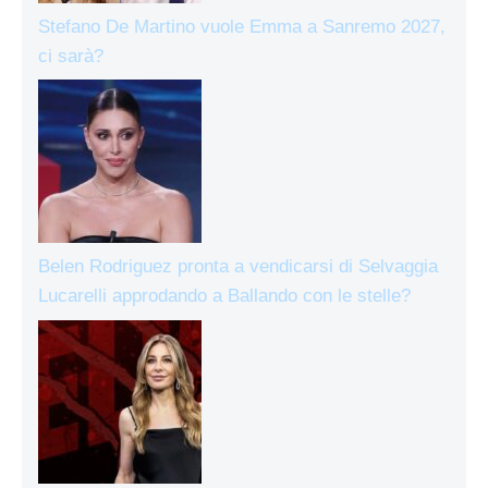
Stefano De Martino vuole Emma a Sanremo 2027,
ci sarà?
Belen Rodriguez pronta a vendicarsi di Selvaggia
Lucarelli approdando a Ballando con le stelle?