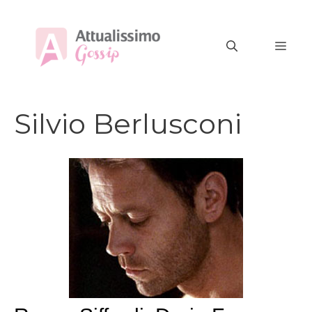
Vai
al
MEN
contenuto
Silvio Berlusconi