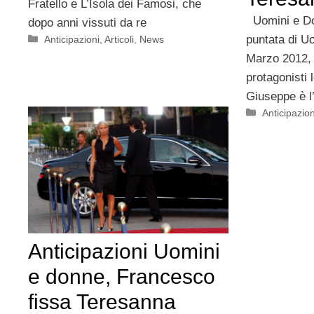
Fratello e L’Isola dei Famosi, che
Uomini e Don
dopo anni vissuti da re
puntata di U
Categorie
Anticipazioni
,
Articoli
,
News
Marzo 2012,
protagonisti 
Giuseppe è l
Categorie
Anticipazion
Anticipazioni Uomini
e donne, Francesco
fissa Teresanna