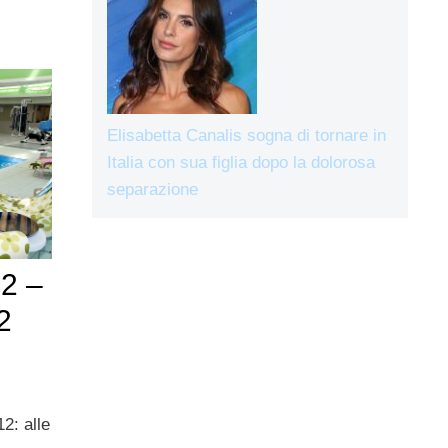
Elisabetta Canalis sogna di tornare in
Italia con sua figlia dopo la dolorosa
separazione
12 –
2
2: alle