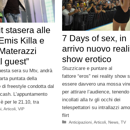
t stasera alle
7 Days of sex, in
Emis Killa e
arrivo nuovo reali
Materazzi
show erotico
l guest”
Stuzzicare e puntare al
esta sera su Mtv, andrà
fattore “eros” nei reality show
arta puntata della
essere davvero una mossa vin
di freestyle condotta dal
per attirare l’audience, tenendo
acash. L’appuntamento
incollati alla tv gli occhi dei
è per le 21.10, tra
telespettatori su intrallazzi amo
i
,
Articoli
,
VIP
flirt
Categorie
Anticipazioni
,
Articoli
,
News
,
TV