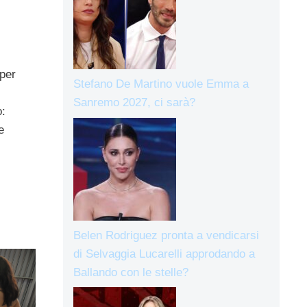
 per
Stefano De Martino vuole Emma a
Sanremo 2027, ci sarà?
o:
e
Belen Rodriguez pronta a vendicarsi
di Selvaggia Lucarelli approdando a
Ballando con le stelle?