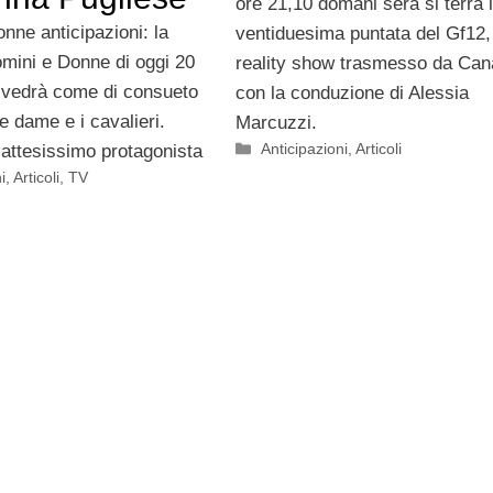
ore 21,10 domani sera si terrà 
ne anticipazioni: la
ventiduesima puntata del Gf12,
omini e Donne di oggi 20
reality show trasmesso da Can
 vedrà come di consueto
con la conduzione di Alessia
le dame e i cavalieri.
Marcuzzi.
Categorie
Anticipazioni
,
Articoli
’attesissimo protagonista
i
,
Articoli
,
TV