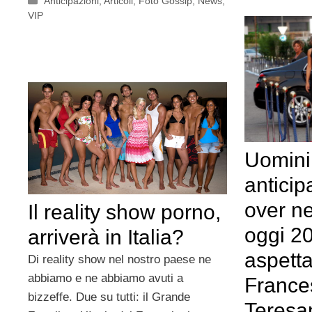
Anticipazioni
,
Articoli
,
Foto Gossip
,
News
,
VIP
Uomini
anticip
over ne
Il reality show porno,
oggi 2
arriverà in Italia?
aspett
Di reality show nel nostro paese ne
abbiamo e ne abbiamo avuti a
France
bizzeffe. Due su tutti: il Grande
Teresa