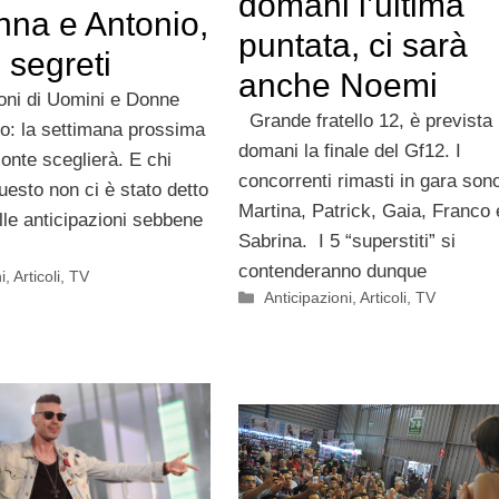
domani l’ultima
nna e Antonio,
puntata, ci sarà
i segreti
anche Noemi
ioni di Uomini e Donne
Grande fratello 12, è prevista
ro: la settimana prossima
domani la finale del Gf12. I
nte sceglierà. E chi
concorrenti rimasti in gara son
uesto non ci è stato detto
Martina, Patrick, Gaia, Franco 
e anticipazioni sebbene
Sabrina. I 5 “superstiti” si
contenderanno dunque
i
,
Articoli
,
TV
Categorie
Anticipazioni
,
Articoli
,
TV