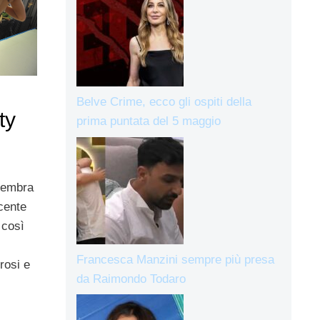
Belve Crime, ecco gli ospiti della
ty
prima puntata del 5 maggio
 sembra
cente
 così
Francesca Manzini sempre più presa
rosi e
da Raimondo Todaro