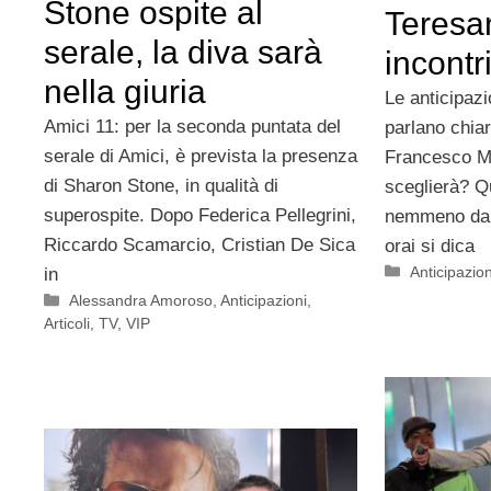
Stone ospite al
Teresa
serale, la diva sarà
incontr
nella giuria
Le anticipaz
Amici 11: per la seconda puntata del
parlano chia
serale di Amici, è prevista la presenza
Francesco Mo
di Sharon Stone, in qualità di
sceglierà? Q
superospite. Dopo Federica Pellegrini,
nemmeno dall
Riccardo Scamarcio, Cristian De Sica
orai si dica
Categorie
Anticipazion
in
Categorie
Alessandra Amoroso
,
Anticipazioni
,
Articoli
,
TV
,
VIP