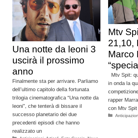
Mtv Spi
21,10, 
Una notte da leoni 3
Marco 
uscirà il prossimo
“specia
anno
Mtv Spit: qu
Finalmente sta per arrivare. Parliamo
in onda la qu
dell’ultimo capitolo della fortunata
competizione 
trilogia cinematografica “Una notte da
rapper Marr
leoni”, che tenterà di bissare il
con Mtv Spit 
successo planetario dei due
Categorie
Anticipazion
precedenti episodi che hanno
realizzato un
Categorie